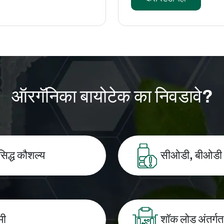
ऑरगॅनिका बायोटेक का निवडावे?
सिद्ध कौशल्य
सीओडी, बीओडी आ
मी
शॉक लोड अंतर्गत