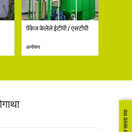
पॅकेज केलेले ईटीपी / एसटीपी
अन्वेषण
ोगाथा
विनामूल्य सल्ला घ्या