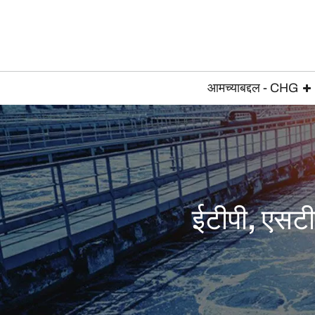
आमच्याबद्दल - CHG
ईटीपी, एसटी