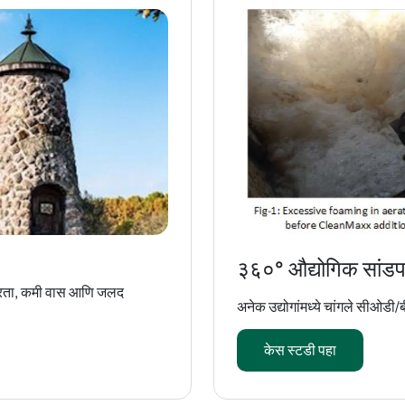
३६०° औद्योगिक सांडप
थिरता, कमी वास आणि जलद
अनेक उद्योगांमध्ये चांगले सीओड
केस स्टडी पहा