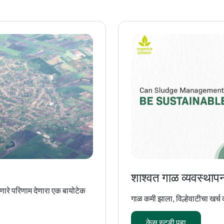
शाश्वत गाळ व्यवस्थाप
ेणारे परिणाम देणारा एक बायोटेक
गाळ कमी झाला, विल्हेवाटीचा खर्च 
केस स्टडी पहा