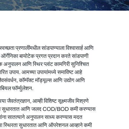
च्छता प्रणालींमधील सांडपाण्याला विश्वासार्ह आणि
. ऑर्गेनिका बायोटेक प्रगत प्रदान करते
सांडपाणी
मक अनुपालन आणि स्थिर प्लांट कामगिरी सुनिश्चित
ारित उपाय. आमच्या उपायांमध्ये समाविष्ट आहे
ैवसंवर्धन
, कॉम्पॅक्ट मॉड्यूल्स आणि उद्योग आणि
ियल फॉर्म्युलेशन.
िया जैवतंत्रज्ञान
, आम्ही विशिष्ट सूक्ष्मजीव मिश्रणे
्षमता सुधारतात आणि जलद COD/BOD कमी करण्यास
ोगांना सातत्याने अनुपालन साध्य करण्यास मदत
िया स्थिरता सुधारतात आणि ऑपरेशनल आव्हाने कमी