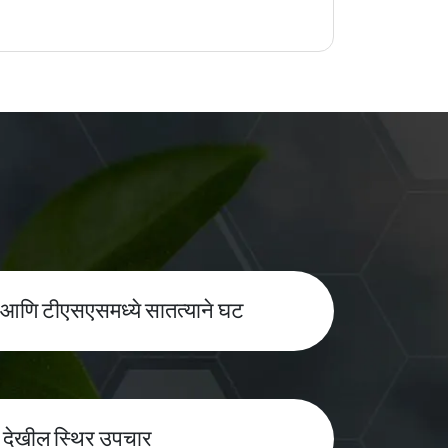
णि टीएसएसमध्ये सातत्याने घट
 देखील स्थिर उपचार