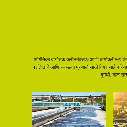
ऑर्गेनिका बायोटेक क्लीनमॅक्स® आणि बायोक्लीन® तंत्
प्रतिष्ठाने आणि स्वच्छता प्रणालींसाठी विश्वासार्ह पर
दुर्गंधी, गाळ